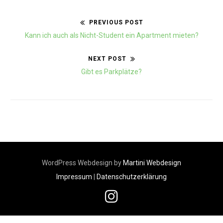
PREVIOUS POST
Beitragsnavigation
Previous
Kann ich auch als Nicht-Student ein Apartment mieten?
post:
NEXT POST
Next
Gibt es Parkplätze?
post:
WordPress Webdesign by
Martini Webdesign
Impressum
|
Datenschutzerklärung
Instagram