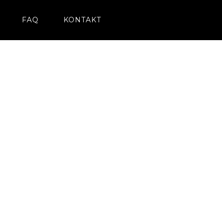
FAQ
KONTAKT
Abstimmung
Besichtigungste
rmin