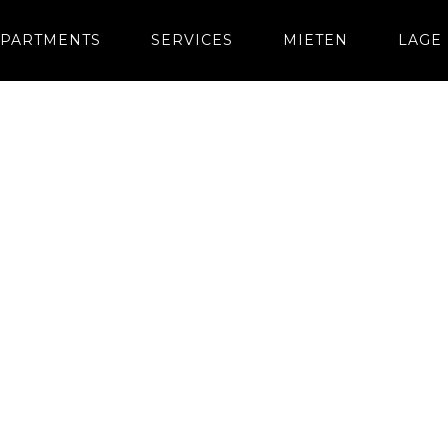
PARTMENTS
SERVICES
MIETEN
LAGE
Anfrage
Prüfung durch
Weiterleitung
generieren
Verwalter
auf Immoscout